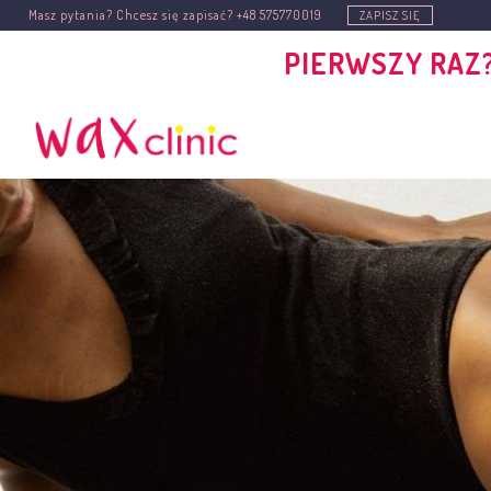
Masz pytania? Chcesz się zapisać?
+48 575770019
ZAPISZ SIĘ
PIERWSZY RAZ?