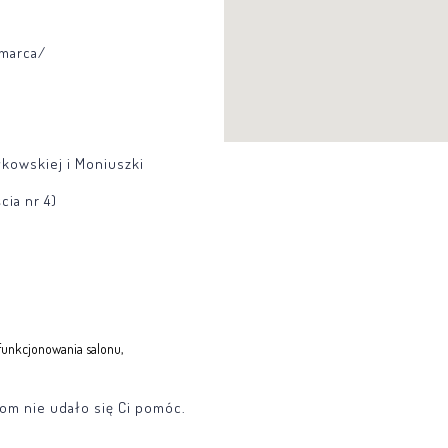
 marca/
ałkowskiej i Moniuszki
cia nr 4)
 funkcjonowania salonu,
iom nie udało się Ci pomóc.