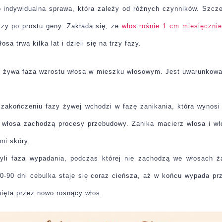
o indywidualna sprawa, która zależy od różnych czynników. Szcz
 czy po prostu geny. Zakłada się, że
włos rośnie 1 cm miesięcznie
osa trwa kilka lat i dzieli się na trzy fazy.
to żywa faza wzrostu włosa w mieszku włosowym. Jest uwarunkowa
zakończeniu fazy żywej wchodzi w fazę zanikania, która wynosi
 włosa zachodzą procesy przebudowy. Zanika macierz włosa i wł
ni skóry.
zyli faza wypadania, podczas której nie zachodzą we włosach 
30-90 dni cebulka staje się coraz cieńsza, aż w końcu wypada p
nięta przez nowo rosnący włos.