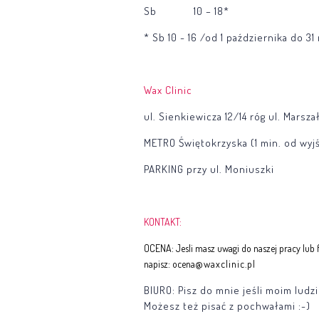
Sb 10 – 18*
* Sb 10 - 16 /od 1 października do 31
Wax Clinic
ul. Sienkiewicza 12/14 róg ul. Marsz
METRO
Świętokrzyska (1 min. od wyjś
PARKING
przy ul. Moniuszki
KONTAKT:
OCENA:
Jesli masz uwagi do naszej pracy lub
napisz: ocena
@waxclinic.pl
BIURO:
Pisz do mnie jeśli moim ludz
Możesz też pisać z pochwałami :-)