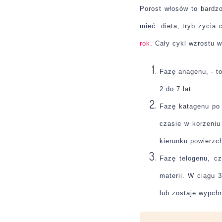
Porost włosów to bardz
mieć: dieta, tryb życia
rok
. Cały cykl wzrostu wł
Fazę
anagenu
, - 
2 do 7 lat.
Fazę
katagenu
po 
czasie w korzeniu
kierunku powierzch
Fazę
telogenu
, c
materii. W ciągu 
lub zostaje wypch